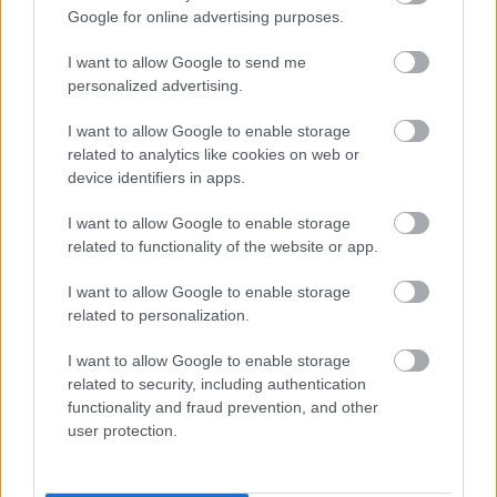
Google for online advertising purposes.
I want to allow Google to send me
personalized advertising.
I want to allow Google to enable storage
related to analytics like cookies on web or
device identifiers in apps.
Ingrid
I want to allow Google to enable storage
Katolikus magiszter
•
2025. szeptember 24.
5
related to functionality of the website or app.
I want to allow Google to enable storage
Bergman. Világos lép! A legszebb hadsereg is a
related to personalization.
csapás eszköze.
I want to allow Google to enable storage
related to security, including authentication
functionality and fraud prevention, and other
user protection.