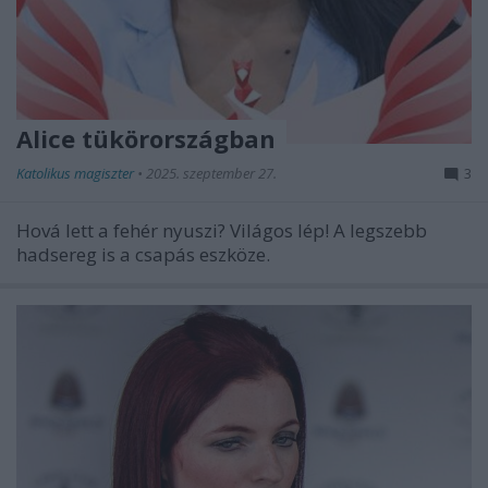
Alice tükörországban
Katolikus magiszter
•
2025. szeptember 27.
3
Hová lett a fehér nyuszi? Világos lép! A legszebb
hadsereg is a csapás eszköze.