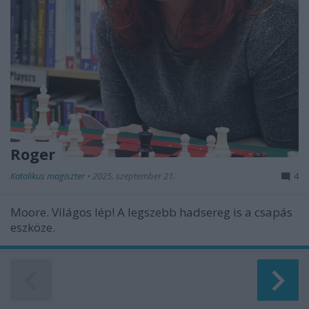
Roger
Katolikus magiszter
•
2025. szeptember 21.
4
Moore. Világos lép! A legszebb hadsereg is a csapás
eszköze.