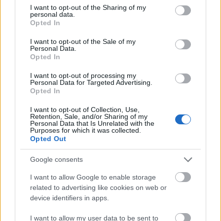
not limited to your visit or usage behaviour. You may click to
I want to opt-out of the Sharing of my
personal data.
grant or deny consent to Google and its third-party tags to
Opted In
use your data for below specified purposes in below Google
consent section.
I want to opt-out of the Sale of my
Personal Data.
Opted In
Csúszik ma
I want to opt-out of processing my
Personal Data for Targeted Advertising.
Opted In
Katolikus magiszter
•
2025. szeptember 25.
4
I want to opt-out of Collection, Use,
És milyen szép! Világos lép! A legszebb hadsereg is a
Retention, Sale, and/or Sharing of my
Personal Data that Is Unrelated with the
csapás eszköze.
Purposes for which it was collected.
Opted Out
Google consents
I want to allow Google to enable storage
related to advertising like cookies on web or
device identifiers in apps.
I want to allow my user data to be sent to