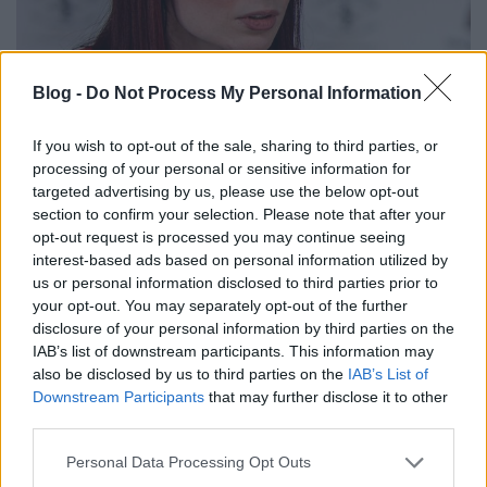
Blog -
Do Not Process My Personal Information
Probléma
If you wish to opt-out of the sale, sharing to third parties, or
processing of your personal or sensitive information for
Katolikus magiszter
•
2025. szeptember 26.
3
targeted advertising by us, please use the below opt-out
section to confirm your selection. Please note that after your
opt-out request is processed you may continue seeing
Azt hittem könnyű. Nem az. Világos lép! A legszebb
interest-based ads based on personal information utilized by
hadsereg is a csapás eszköze.
us or personal information disclosed to third parties prior to
your opt-out. You may separately opt-out of the further
disclosure of your personal information by third parties on the
IAB’s list of downstream participants. This information may
also be disclosed by us to third parties on the
IAB’s List of
Downstream Participants
that may further disclose it to other
third parties.
Please note that this website/app uses one or more Google
Personal Data Processing Opt Outs
services and may gather and store information including but