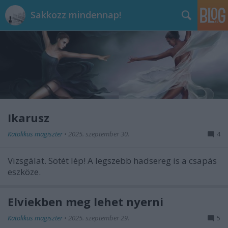
Sakkozz mindennap!
Ikarusz
Katolikus magiszter
•
2025. szeptember 30.
4
Vizsgálat. Sötét lép! A legszebb hadsereg is a csapás
eszköze.
Elviekben meg lehet nyerni
Katolikus magiszter
•
2025. szeptember 29.
5