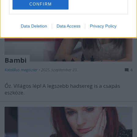
CONFIRM
Data Deletion
Data Access
Privacy Policy
Bambi
Katolikus magiszter
•
2025. szeptember 23.
4
Őz. Világos lép! A legszebb hadsereg is a csapás
eszköze.