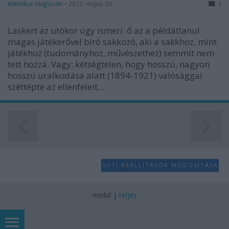
Katolikus magiszter
•
2015. május 08.
1
Laskert az utókor úgy ismeri: ő az a példátlanul
magas játékerővel bíró sakkozó, aki a sakkhoz, mint
játékhoz (tudományhoz, művészethez) semmit nem
tett hozzá. Vagy: kétségtelen, hogy hosszú, nagyon
hosszú uralkodása alatt (1894-1921) valósággal
széttépte az ellenfeleit,…
SÜTI BEÁLLÍTÁSOK MÓDOSÍTÁSA
mobil
|
teljes
Állások, lépések, kombinációk