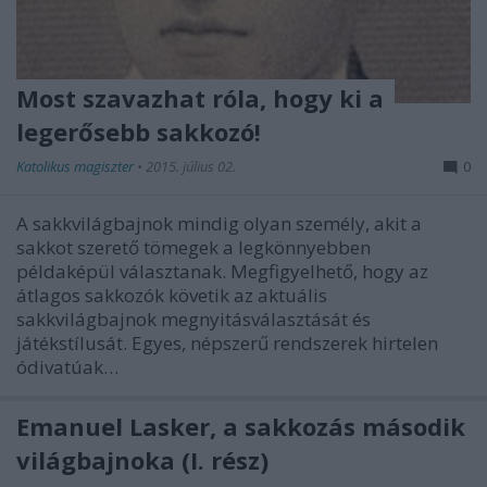
Most szavazhat róla, hogy ki a
legerősebb sakkozó!
Katolikus magiszter
•
2015. július 02.
0
A sakkvilágbajnok mindig olyan személy, akit a
sakkot szerető tömegek a legkönnyebben
példaképül választanak. Megfigyelhető, hogy az
átlagos sakkozók követik az aktuális
sakkvilágbajnok megnyitásválasztását és
játékstílusát. Egyes, népszerű rendszerek hirtelen
ódivatúak…
Emanuel Lasker, a sakkozás második
világbajnoka (I. rész)