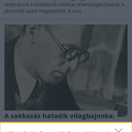
vette észre a kínálkozó taktikai lehetőséget (habár a
játszmát azért megnyerte). A mai…
A sakkozás hatodik világbajnoka:
Mihail Botvinnik (II. rész)