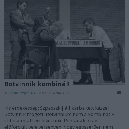
Botvinnik kombinál!
Katolikus magiszter
•
2015. november 08.
1
Kis érdekesség: Szpasszkij áll karba tett kézzel
Botvinnik mögött! Botvinnikre nem a kombinatív
stílusa miatt emlékezünk. Példának okáért
előfordult vele versenyen, hogy egyszerűen nem