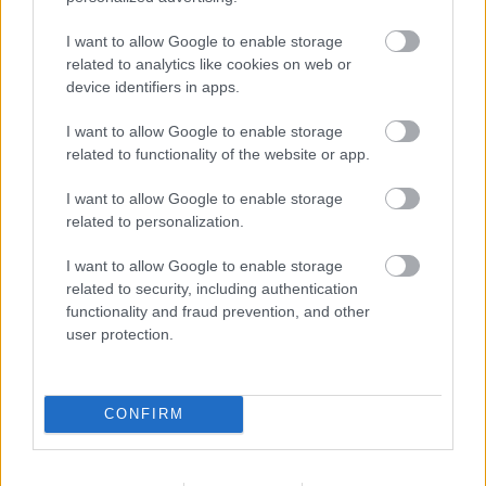
I want to allow Google to enable storage
related to analytics like cookies on web or
device identifiers in apps.
I want to allow Google to enable storage
related to functionality of the website or app.
I want to allow Google to enable storage
A sakkozás hatodik világbajnoka:
related to personalization.
Mihail Botvinnik (I. rész)
I want to allow Google to enable storage
related to security, including authentication
Katolikus magiszter
•
2015. július 25.
1
functionality and fraud prevention, and other
user protection.
Mihail Botvinnik 1911 augusztus 17-én született
Pétervárott. Aránylag későn, csak 12 éves korában
tanult meg sakkozni, fejlődése azonban annál
CONFIRM
gyorsabb menetelű volt. Első feltűnést keltő
eredményét 1925 novemberében érte el azzal, hogy
a világ akkori legkiválóbb…