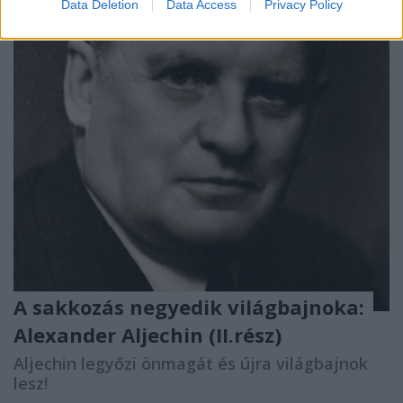
Data Deletion
Data Access
Privacy Policy
A sakkozás negyedik világbajnoka:
Alexander Aljechin (II.rész)
Aljechin legyőzi önmagát és újra világbajnok
lesz!