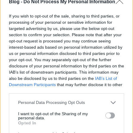
Blog -
Do Not Process My Personal Information
Katolikus magiszter
•
2015. augusztus 28.
0
If you wish to opt-out of the sale, sharing to third parties, or
A Nemzetközi Sakkszövetség szabályzata módot
processing of your personal or sensitive information for
nyújtott arra, hogy a világbajnok - címének
targeted advertising by us, please use the below opt-out
elvesztése esetén - egy éven belül visszavágó páros
section to confirm your selection. Please note that after your
mérkőzésre hívhassa ki utódját. Botvinnik élt ezzel a
opt-out request is processed you may continue seeing
jogával. A visszavágót Vaszilij Szmiszlov világbajnok
interest-based ads based on personal information utilized by
ellen 1958…
us or personal information disclosed to third parties prior to
your opt-out. You may separately opt-out of the further
disclosure of your personal information by third parties on the
IAB’s list of downstream participants. This information may
also be disclosed by us to third parties on the
IAB’s List of
Downstream Participants
that may further disclose it to other
third parties.
Please note that this website/app uses one or more Google
Personal Data Processing Opt Outs
services and may gather and store information including but
not limited to your visit or usage behaviour. You may click to
I want to opt-out of the Sharing of my
personal data.
grant or deny consent to Google and its third-party tags to
Opted In
use your data for below specified purposes in below Google
consent section.