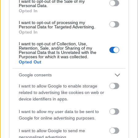
I want to opt-out of the Sale of my
Personal Data.
Opted In
A sakkozás hetedik világbajnoka:
I want to opt-out of processing my
Personal Data for Targeted Advertising.
Vaszilij Szmiszlov
Opted In
Katolikus magiszter
•
2015. augusztus 19.
1
I want to opt-out of Collection, Use,
Retention, Sale, and/or Sharing of my
Personal Data that Is Unrelated with the
Purposes for which it was collected.
Vaszilij Szimszlov 1921. március 24-én, Moszkvában
Opted Out
született. A sakkjátékot édesapjától tanulta meg, aki
egészen erős versenyjátékos volt. (Említésre méltó,
Google consents
hogy még Aljechint is megverte egy kisebb versenyen
1912-ben.) A fiatal Szmiszlov érdeklődéssel forgatta
I want to allow Google to enable storage
azokat a…
related to advertising like cookies on web or
device identifiers in apps.
I want to allow my user data to be sent to
Google for online advertising purposes.
I want to allow Google to send me
personalized advertising.