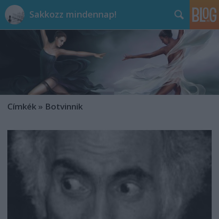
Sakkozz mindennap!
Címkék
»
Botvinnik